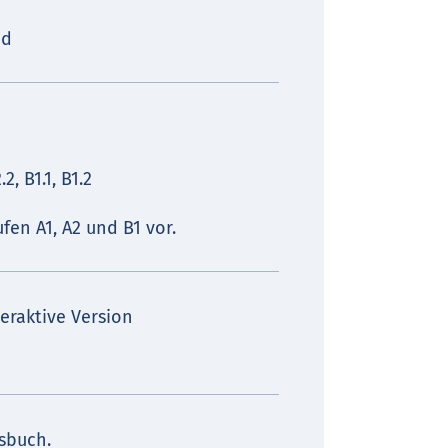
nd
2, B1.1, B1.2
fen A1, A2 und B1 vor.
teraktive Version
sbuch.