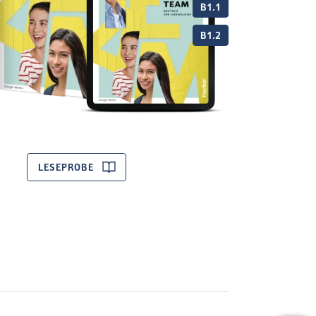
B1.1
B1.2
LESEPROBE