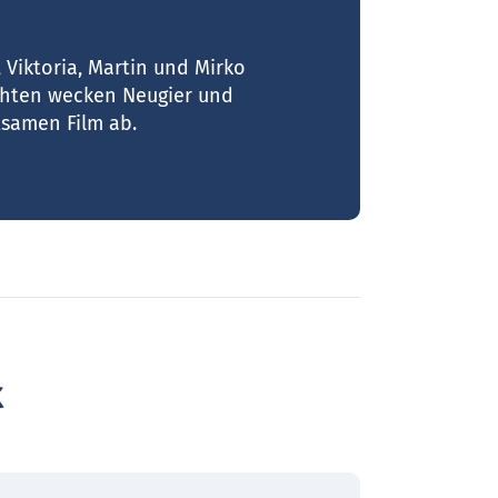
 Viktoria, Martin und Mirko
e
chten wecken Neugier und
D
tsamen Film ab.
k