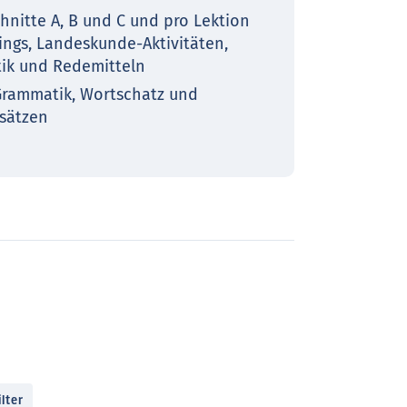
chnitte A, B und C und pro Lektion
ings, Landeskunde-Aktivitäten,
tik und Redemitteln
Grammatik, Wortschatz und
lsätzen
lter