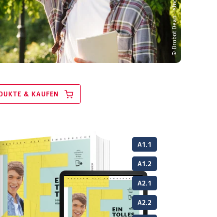
© Drobot Dean - stock.adobe.com
DUKTE & KAUFEN
A1.1
A1.2
A2.1
A2.2