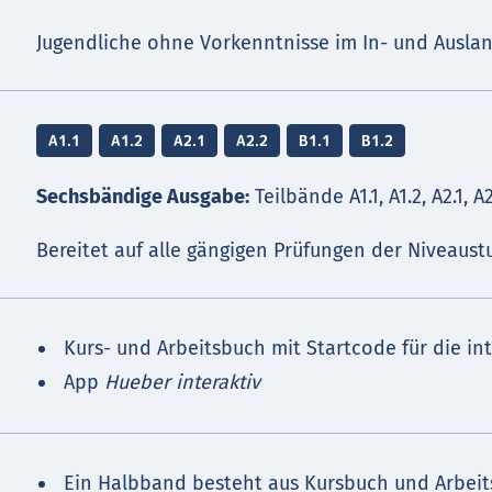
Jugendliche ohne Vorkenntnisse im In- und Ausla
A1.1
A1.2
A2.1
A2.2
B1.1
B1.2
Sechsbändige Ausgabe:
Teilbände A1.1, A1.2, A2.1, A2.
Bereitet auf alle gängigen Prüfungen der Niveaustu
Kurs- und Arbeitsbuch mit Startcode für die in
App
Hueber interaktiv
Ein Halbband besteht aus Kursbuch und Arbeit