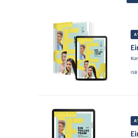
A
Ei
Kur
IS
A
Ei