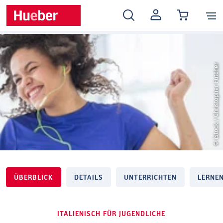
MEIN
KONTO
© iStock / Christopher Futcher
ÜBERBLICK
DETAILS
UNTERRICHTEN
LERNE
ITALIENISCH FÜR JUGENDLICHE