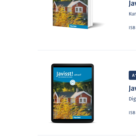
Ja
Kur
IS
A
Ja
Dig
IS