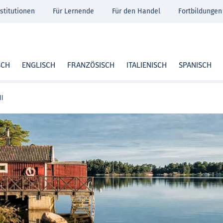
stitutionen
Für Lernende
Für den Handel
Fortbildungen
SCH
ENGLISCH
FRANZÖSISCH
ITALIENISCH
SPANISCH
ll