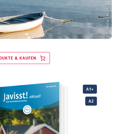
© fotolia / RicoK
DUKTE & KAUFEN
A1+
A2