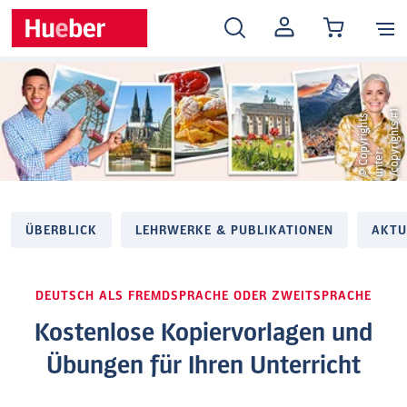
MEIN
KONTO
1
©
C
o
y
r
i
g
h
t
s
u
n
t
e
r
/
c
o
p
r
i
g
h
t
s
#
p
:
y
ÜBERBLICK
LEHRWERKE & PUBLIKATIONEN
AKTU
DEUTSCH ALS FREMDSPRACHE ODER ZWEITSPRACHE
Kostenlose Kopiervorlagen und
Übungen für Ihren Unterricht