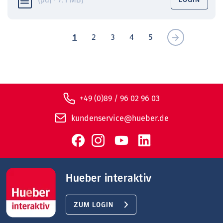
(pdf · 7.1 MB)
1
2
3
4
5
+49 (0)89 / 96 02 96 03
kundenservice@hueber.de
Hueber interaktiv
ZUM LOGIN