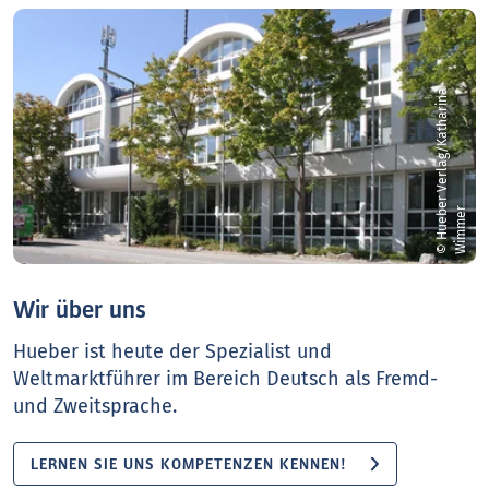
©
H
u
e
b
e
r
V
e
r
l
a
g
/
K
a
t
h
a
r
i
n
a
W
i
m
m
e
r
Wir über uns
Hueber ist heute der Spezialist und
Weltmarktführer im Bereich Deutsch als Fremd-
und Zweitsprache.
LERNEN SIE UNS KOMPETENZEN KENNEN!