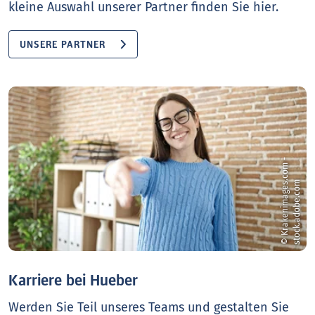
kleine Auswahl unserer Partner finden Sie hier.
UNSERE PARTNER
©
K
r
a
k
e
n
i
m
a
g
e
c
o
m
-
s
t
o
c
k
.
a
d
o
b
e
.
c
o
s
.
m
Karriere bei Hueber
Werden Sie Teil unseres Teams und gestalten Sie