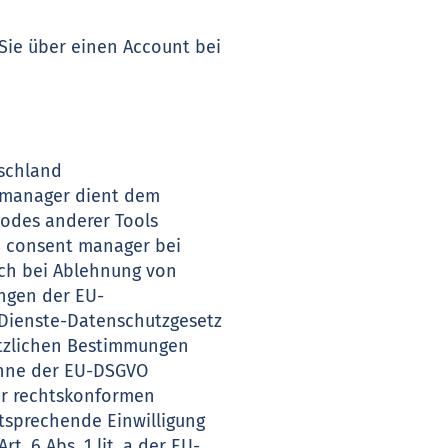
s Sie über einen Account bei
tschland
t manager dient dem
odes anderer Tools
d consent manager bei
uch bei Ablehnung von
ngen der EU-
Dienste-Datenschutzgesetz
etzlichen Bestimmungen
 Sinne der EU-DSGVO
ner rechtskonformen
tsprechende Einwilligung
. 6 Abs. 1 lit. a der EU-