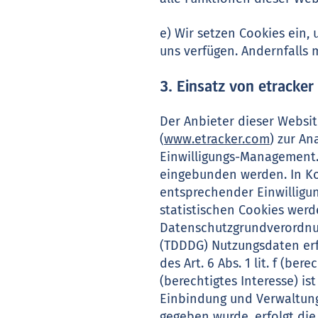
e) Wir setzen Cookies ein, 
uns verfügen. Andernfalls 
3. Einsatz von etracker
Der Anbieter dieser Websi
(
www.etracker.com
) zur A
Einwilligungs-Management.
eingebunden werden. In K
entsprechender Einwilligu
statistischen Cookies wer
Datenschutzgrundverordnu
(TDDDG) Nutzungsdaten erf
des Art. 6 Abs. 1 lit. f (b
(berechtigtes Interesse) i
Einbindung und Verwaltung
gegeben wurde, erfolgt die 