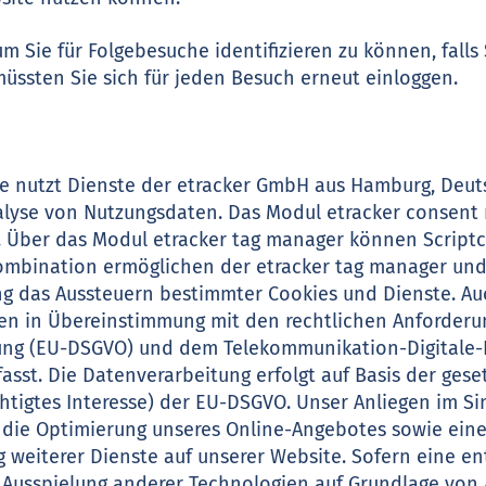
um Sie für Folgebesuche identifizieren zu können, fall
müssten Sie sich für jeden Besuch erneut einloggen.
te nutzt Dienste der etracker GmbH aus Hamburg, Deu
nalyse von Nutzungsdaten. Das Modul etracker consen
 Über das Modul etracker tag manager können Scriptc
ombination ermöglichen der etracker tag manager un
ng das Aussteuern bestimmter Cookies und Dienste. A
den in Übereinstimmung mit den rechtlichen Anforderu
ng (EU-DSGVO) und dem Telekommunikation-Digitale-
asst. Die Datenverarbeitung erfolgt auf Basis der ges
erechtigtes Interesse) der EU-DSGVO. Unser Anliegen im
st die Optimierung unseres Online-Angebotes sowie ei
 weiterer Dienste auf unserer Website. Sofern eine en
Ausspielung anderer Technologien auf Grundlage von Art