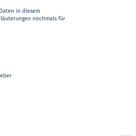
 Daten in diesem
rläuterungen nochmals für
ueber