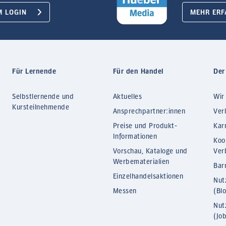
M LOGIN
MEHR ERF
Für Lernende
Für den Handel
Der
Selbstlernende und
Aktuelles
Wir
Kursteilnehmende
Ansprechpartner:innen
Ver
Preise und Produkt-
Kar
Informationen
Koo
Vorschau, Kataloge und
Ver
Werbematerialien
Barr
Einzelhandelsaktionen
Nut
Messen
(Bl
Nut
(Jo