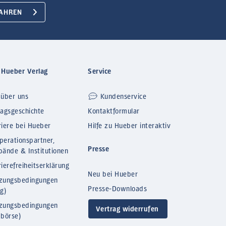
AHREN
 Hueber Verlag
Service
 über uns
Kundenservice
lagsgeschichte
Kontaktformular
riere bei Hueber
Hilfe zu Hueber interaktiv
perationspartner,
Presse
bände & Institutionen
ierefreiheitserklärung
Neu bei Hueber
zungsbedingungen
Presse-Downloads
og)
zungsbedingungen
Vertrag widerrufen
bbörse)