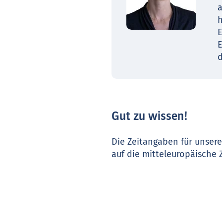
a
h
E
E
d
Gut zu wissen!
Die Zeitangaben für unser
auf die mitteleuropäische 