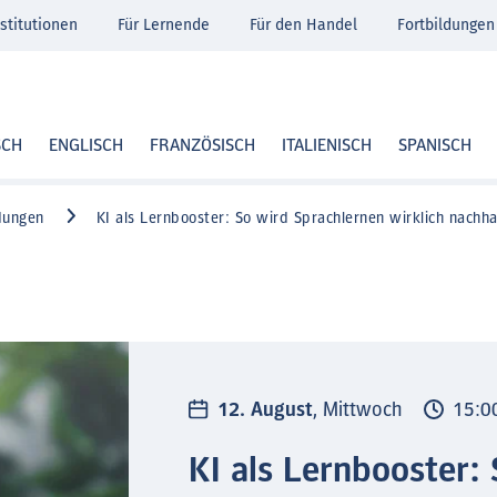
stitutionen
Für Lernende
Für den Handel
Fortbildungen
SCH
ENGLISCH
FRANZÖSISCH
ITALIENISCH
SPANISCH
dungen
KI als Lernbooster: So wird Sprachlernen wirklich nachha
12. August
, Mittwoch
15:00
KI als Lernbooster: