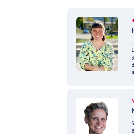
R
.
U
S
d
I
S
B