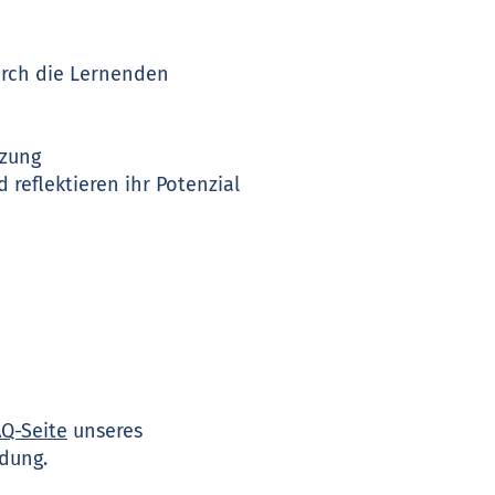
urch die Lernenden
utzung
 reflektieren ihr Potenzial
AQ-Seite
unseres
ndung.