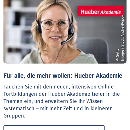
v
©
G
e
t
t
y
I
m
a
g
e
s
/
i
S
t
o
c
k
/
A
n
d
r
e
y
P
o
p
o
Für alle, die mehr wollen: Hueber Akademie
Tauchen Sie mit den neuen, intensiven Online-
Fortbildungen der Hueber Akademie tiefer in die
Themen ein, und erweitern Sie Ihr Wissen
systematisch – mit mehr Zeit und in kleineren
Gruppen.