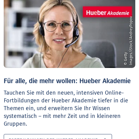
v
©
G
e
t
t
y
I
m
a
g
e
s
/
i
S
t
o
c
k
/
A
n
d
r
e
y
P
o
p
o
Für alle, die mehr wollen: Hueber Akademie
Tauchen Sie mit den neuen, intensiven Online-
Fortbildungen der Hueber Akademie tiefer in die
Themen ein, und erweitern Sie Ihr Wissen
systematisch – mit mehr Zeit und in kleineren
Gruppen.