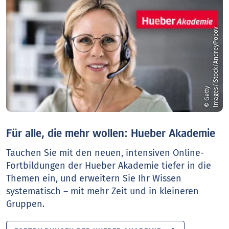
v
©
G
e
t
t
y
I
m
a
g
e
s
/
i
S
t
o
c
k
/
A
n
d
r
e
y
P
o
p
o
Für alle, die mehr wollen: Hueber Akademie
Tauchen Sie mit den neuen, intensiven Online-
Fortbildungen der Hueber Akademie tiefer in die
Themen ein, und erweitern Sie Ihr Wissen
systematisch – mit mehr Zeit und in kleineren
Gruppen.