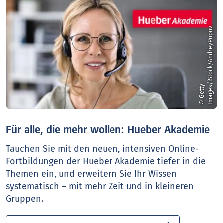
v
©
G
e
t
t
y
I
m
a
g
e
s
/
i
S
t
o
c
k
/
A
n
d
r
e
y
P
o
p
o
Für alle, die mehr wollen: Hueber Akademie
Tauchen Sie mit den neuen, intensiven Online-
Fortbildungen der Hueber Akademie tiefer in die
Themen ein, und erweitern Sie Ihr Wissen
systematisch – mit mehr Zeit und in kleineren
Gruppen.