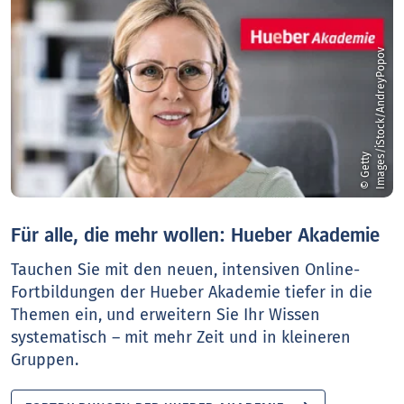
v
©
G
e
t
t
y
I
m
a
g
e
s
/
i
S
t
o
c
k
/
A
n
d
r
e
y
P
o
p
o
Für alle, die mehr wollen: Hueber Akademie
Tauchen Sie mit den neuen, intensiven Online-
Fortbildungen der Hueber Akademie tiefer in die
Themen ein, und erweitern Sie Ihr Wissen
systematisch – mit mehr Zeit und in kleineren
Gruppen.