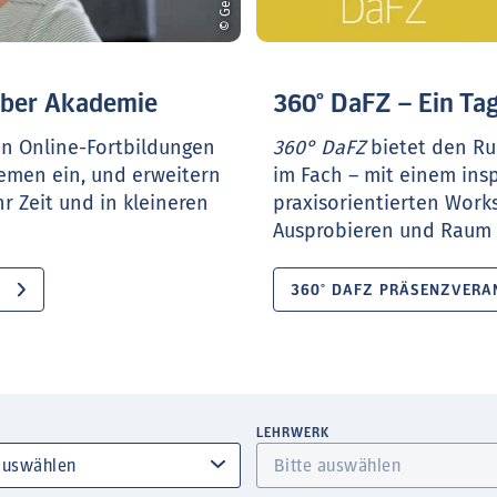
ueber Akademie
360° DaFZ – Ein Tag
en Online-Fortbildungen
360° DaFZ
bietet den Ru
hemen ein, und erweitern
im Fach – mit einem ins
r Zeit und in kleineren
praxisorientierten Work
Ausprobieren und Raum f
360° DAFZ PRÄSENZVERA
LEHRWERK