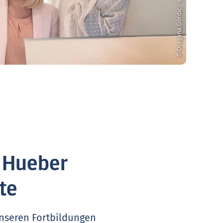
© Dragana Gordic - stock.adobe.com
. Hueber
te
unseren Fortbildungen