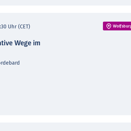
7:30 Uhr (CET)
Wolfsbur
ative Wege im
ordebard