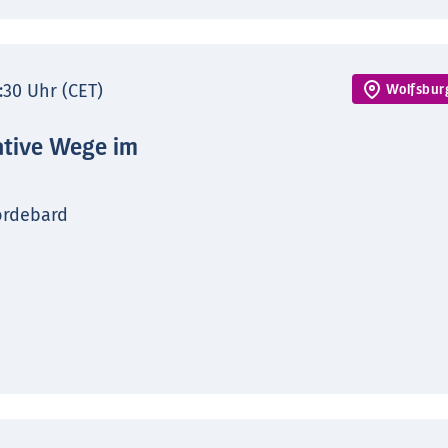
7:30 Uhr (CET)
Wolfsbur
ative Wege im
ordebard