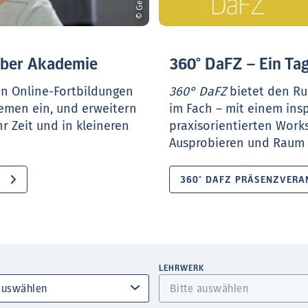
ueber Akademie
360° DaFZ – Ein Tag
en Online-Fortbildungen
360° DaFZ
bietet den Ru
hemen ein, und erweitern
im Fach – mit einem ins
r Zeit und in kleineren
praxisorientierten Work
Ausprobieren und Raum f
360° DAFZ PRÄSENZVERA
LEHRWERK