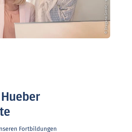
© Dragana Gordic - stock.adobe.com
. Hueber
te
unseren Fortbildungen