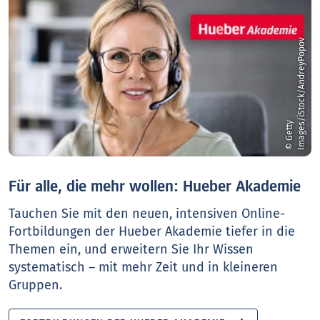
v
©
G
e
t
t
y
I
m
a
g
e
s
/
i
S
t
o
c
k
/
A
n
d
r
e
y
P
o
p
o
Für alle, die mehr wollen: Hueber Akademie
Tauchen Sie mit den neuen, intensiven Online-
Fortbildungen der Hueber Akademie tiefer in die
Themen ein, und erweitern Sie Ihr Wissen
systematisch – mit mehr Zeit und in kleineren
Gruppen.