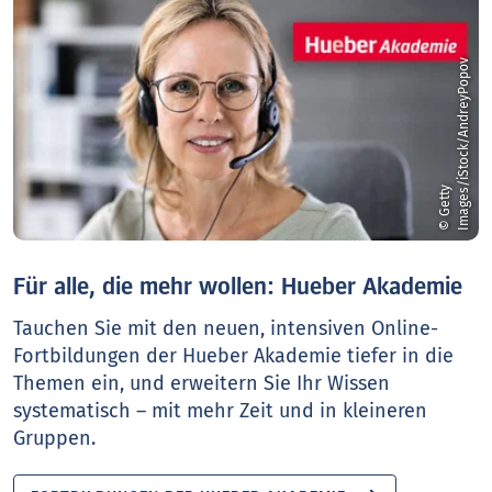
v
©
G
e
t
t
y
I
m
a
g
e
s
/
i
S
t
o
c
k
/
A
n
d
r
e
y
P
o
p
o
Für alle, die mehr wollen: Hueber Akademie
Tauchen Sie mit den neuen, intensiven Online-
Fortbildungen der Hueber Akademie tiefer in die
Themen ein, und erweitern Sie Ihr Wissen
systematisch – mit mehr Zeit und in kleineren
Gruppen.