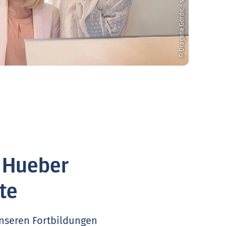
© Dragana Gordic - stock.adobe.com
. Hueber
te
unseren Fortbildungen