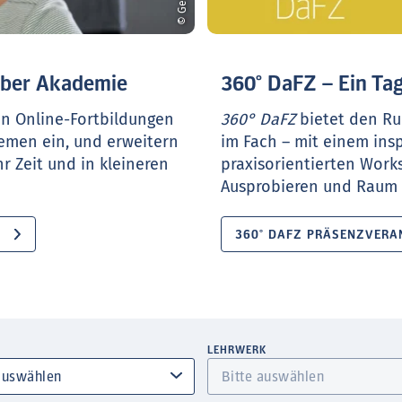
ueber Akademie
360° DaFZ – Ein Tag
en Online-Fortbildungen
360° DaFZ
bietet den Ru
hemen ein, und erweitern
im Fach – mit einem ins
r Zeit und in kleineren
praxisorientierten Work
Ausprobieren und Raum f
360° DAFZ PRÄSENZVERA
LEHRWERK