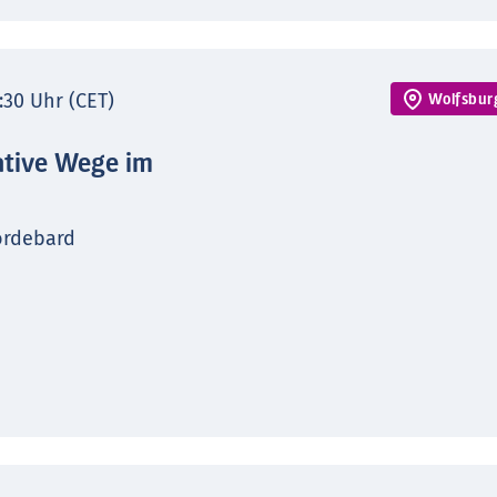
7:30 Uhr (CET)
Wolfsbur
ative Wege im
ordebard