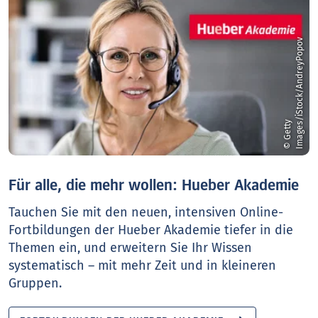
v
©
G
e
t
t
y
I
m
a
g
e
s
/
i
S
t
o
c
k
/
A
n
d
r
e
y
P
o
p
o
Für alle, die mehr wollen: Hueber Akademie
Tauchen Sie mit den neuen, intensiven Online-
Fortbildungen der Hueber Akademie tiefer in die
Themen ein, und erweitern Sie Ihr Wissen
systematisch – mit mehr Zeit und in kleineren
Gruppen.