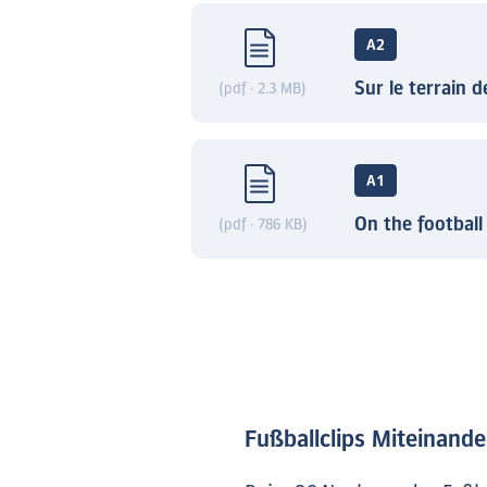
A2
Sur le terrain d
(pdf · 2.3 MB)
A1
On the football
(pdf · 786 KB)
Fußballclips Miteinande