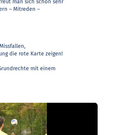
freut man sich schon sehr
ern – Mitreden –
issfallen,
ng die rote Karte zeigen!
Grundrechte mit einem