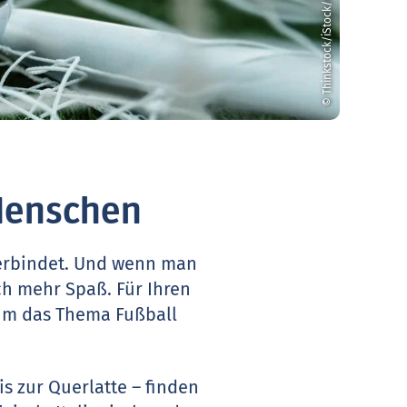
© Thinkstock/iStock/moniaphoto
Menschen
erbindet. Und wenn man
ch mehr Spaß. Für Ihren
 um das Thema Fußball
s zur Querlatte – finden