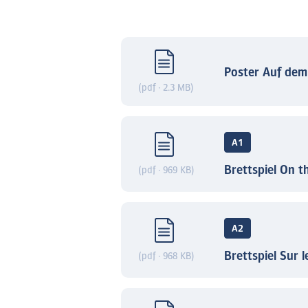
Poster Auf dem
(pdf · 2.3 MB)
A1
Brettspiel On th
(pdf · 969 KB)
A2
Brettspiel Sur l
(pdf · 968 KB)