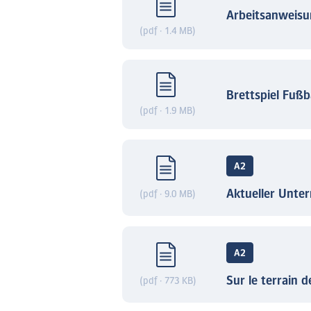
Arbeitsanweisu
(pdf · 1.4 MB)
Brettspiel Fußb
(pdf · 1.9 MB)
A2
Aktueller Unter
(pdf · 9.0 MB)
A2
Sur le terrain 
(pdf · 773 KB)