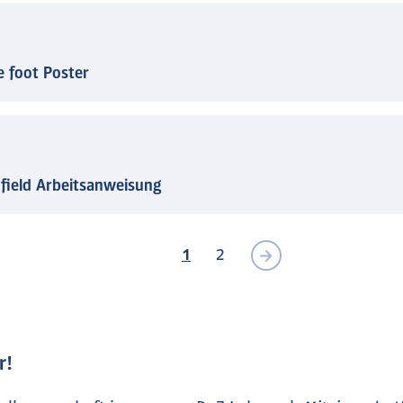
e foot Poster
 field Arbeitsanweisung
1
2
r!