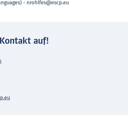
Languages) - nrohlfes@escp.eu
Kontakt auf!
l
p.eu