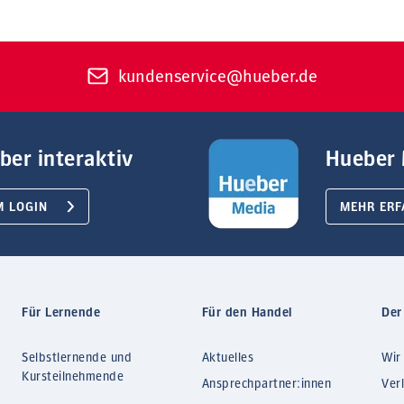
kundenservice@hueber.de
ber interaktiv
Hueber 
M LOGIN
MEHR ERF
Für Lernende
Für den Handel
Der
Selbstlernende und
Aktuelles
Wir
Kursteilnehmende
Ansprechpartner:innen
Ver