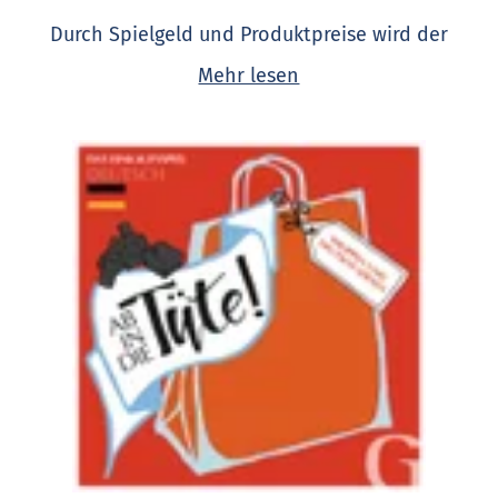
Durch Spielgeld und Produktpreise wird der
Umgang mit den Zahlen in der Fremdsprache
Mehr lesen
geübt.
Das Sprachspiel umfasst u. a.:
- 20 Einkaufslisten und 20 Ladenkarten mit
zusammen 100 Produkt-Vokabeln
- 96 Aktionskarten mit typischen Situationen und
Redewendungen beim Einkaufen sowie
Übersetzung auf der Rückseite
- Spielanleitung mit Vokabelliste