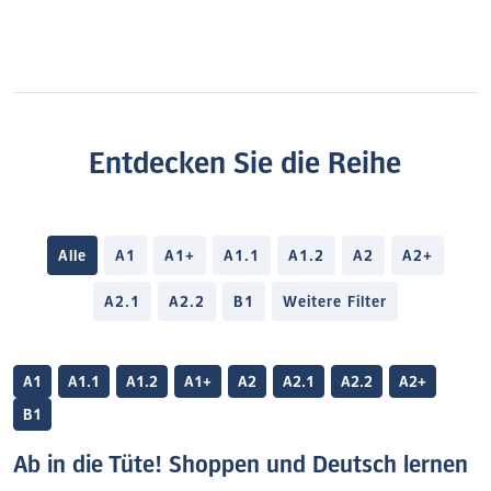
Entdecken Sie die Reihe
Alle
A1
A1+
A1.1
A1.2
A2
A2+
A2.1
A2.2
B1
Weitere Filter
A1
A1.1
A1.2
A1+
A2
A2.1
A2.2
A2+
B1
Ab in die Tüte! Shoppen und Deutsch lernen