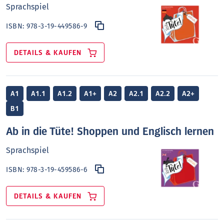
Sprachspiel
ISBN:
978-3-19-449586-9
DETAILS & KAUFEN
A1
A1.1
A1.2
A1+
A2
A2.1
A2.2
A2+
B1
Ab in die Tüte! Shoppen und Englisch lernen
Sprachspiel
ISBN:
978-3-19-459586-6
DETAILS & KAUFEN