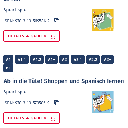
Sprachspiel
ISBN:
978-3-19-569586-2
DETAILS & KAUFEN
A1
A1.1
A1.2
A1+
A2
A2.1
A2.2
A2+
B1
Ab in die Tüte! Shoppen und Spanisch lernen
Sprachspiel
ISBN:
978-3-19-579586-9
DETAILS & KAUFEN