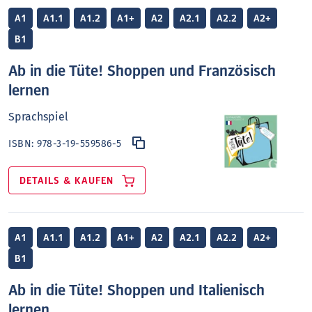
A1
A1.1
A1.2
A1+
A2
A2.1
A2.2
A2+
B1
Ab in die Tüte! Shoppen und Französisch
lernen
Sprachspiel
ISBN:
978-3-19-559586-5
DETAILS & KAUFEN
A1
A1.1
A1.2
A1+
A2
A2.1
A2.2
A2+
B1
Ab in die Tüte! Shoppen und Italienisch
lernen