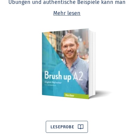
Übungen und authentische Beispiele kann man
dieses Wissen wieder auffrischen und mit neuem
Mehr lesen
Leben füllen. Und am leichtesten geht das, wenn
man den Stoff mit dem eigenen Leben verknüpft –
so, wie in den neuen Lehrbüchern
Brush up A2
und
Brush up B1
.
Im Zentrum steht das eigene Leben
Brush up A2
enthält vier übergeordnete Module:
"About me", "At home", "At work" und "Out and
about". Ebenso
Brush up B1
: "You and me", "The
world around us", "Changes" und "Work". Und weil
es am einfachsten ist, etwas über sich selbst zu
erzählen, dreht sich gleich das erste Modul ganz
um die Lernenden − ihre Vergangenheit,
Gegenwart und Zukunft.
LESEPROBE