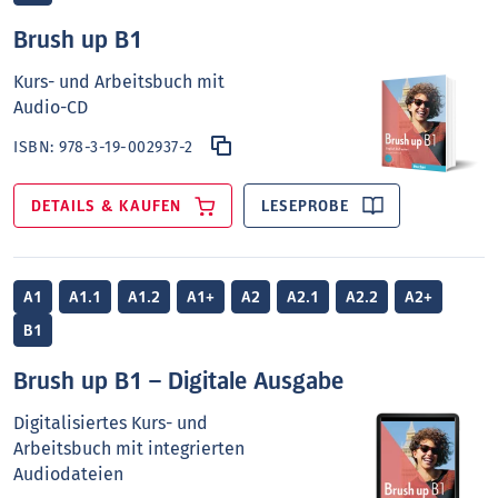
Brush up B1
Kurs- und Arbeitsbuch mit
Audio-CD
ISBN:
978-3-19-002937-2
DETAILS & KAUFEN
LESEPROBE
A1
A1.1
A1.2
A1+
A2
A2.1
A2.2
A2+
B1
Brush up B1 – Digitale Ausgabe
Digitalisiertes Kurs- und
Arbeitsbuch mit integrierten
Audiodateien