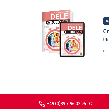
A
C
Übu
IS
+49 (0)89 / 96 02 96 03