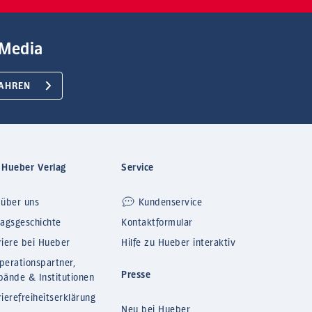
Media
AHREN
 Hueber Verlag
Service
 über uns
Kundenservice
lagsgeschichte
Kontaktformular
riere bei Hueber
Hilfe zu Hueber interaktiv
perationspartner,
Presse
bände & Institutionen
ierefreiheitserklärung
Neu bei Hueber