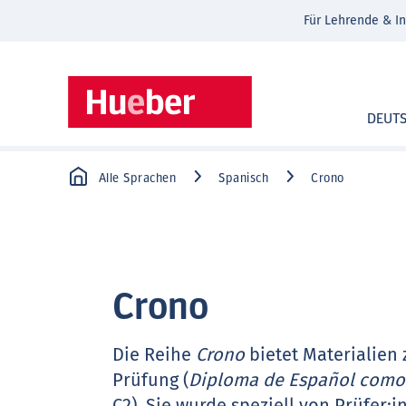
Für Lehrende & In
DEUT
Alle Sprachen
Spanisch
Crono
Crono
Die Reihe
Crono
bietet Materialien 
Prüfung (
Diploma de Español como 
C2). Sie wurde speziell von Prüfer: