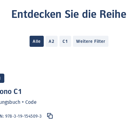
Entdecken Sie die Reihe
Alle
A2
C1
Weitere Filter
1
ono C1
ungsbuch + Code
BN:
978-3-19-154509-3