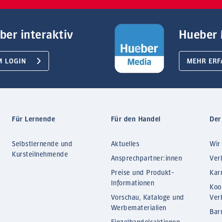
ber interaktiv
Hueber 
M LOGIN
MEHR ERF
Für Lernende
Für den Handel
Der
Selbstlernende und
Aktuelles
Wir
Kursteilnehmende
Ansprechpartner:innen
Ver
Preise und Produkt-
Kar
Informationen
Koo
Vorschau, Kataloge und
Ver
Werbematerialien
Barr