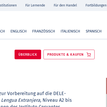
stitutionen
Für Lernende
Für den Handel
Fortbildungen
SCH
ENGLISCH
FRANZÖSISCH
ITALIENISCH
SPANISCH
ÜBERBLICK
PRODUKTE & KAUFEN
zur Vorbereitung auf die DELE-
Lengua Extranjera,
Niveau A2 bis
innen des Instituto Cervantes