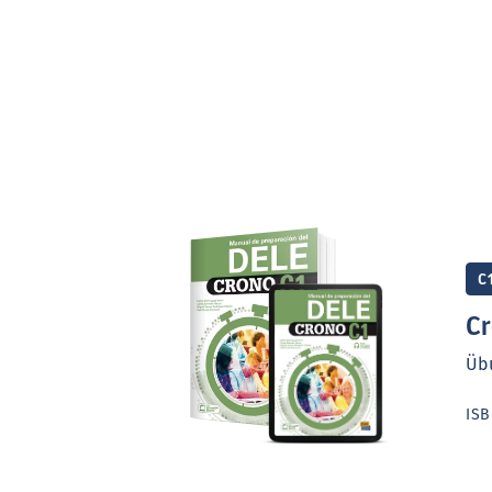
C
Cr
Üb
IS