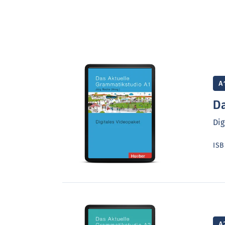
A
Da
Dig
IS
A