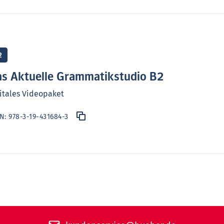
2
s Aktuelle Grammatikstudio B2
itales Videopaket
BN:
978-3-19-431684-3