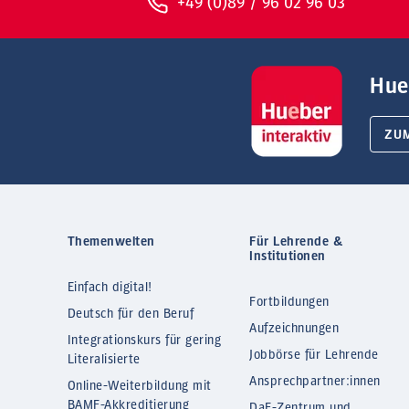
+49 (0)89 / 96 02 96 03
Hue
ZU
Themenwelten
Für Lehrende &
Institutionen
Einfach digital!
Fortbildungen
Deutsch für den Beruf
Aufzeichnungen
Integrationskurs für gering
Jobbörse für Lehrende
Literalisierte
Ansprechpartner:innen
Online-Weiterbildung mit
BAMF-Akkreditierung
DaF-Zentrum und