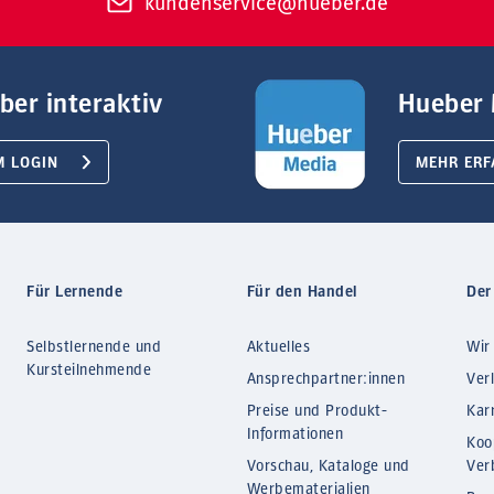
kundenservice@hueber.de
ber interaktiv
Hueber 
M LOGIN
MEHR ERF
Für Lernende
Für den Handel
Der
Selbstlernende und
Aktuelles
Wir
Kursteilnehmende
Ansprechpartner:innen
Ver
Preise und Produkt-
Kar
Informationen
Koo
Vorschau, Kataloge und
Ver
Werbematerialien