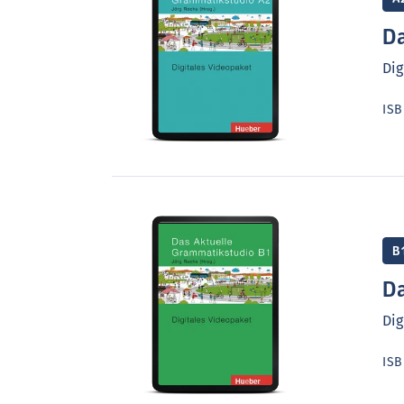
Da
Dig
IS
B
Da
Dig
IS