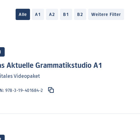
Alle
A1
A2
B1
B2
Weitere Filter
1
s Aktuelle Grammatikstudio A1
itales Videopaket
BN:
978-3-19-401684-2
2