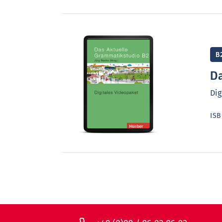
B
Da
Dig
IS