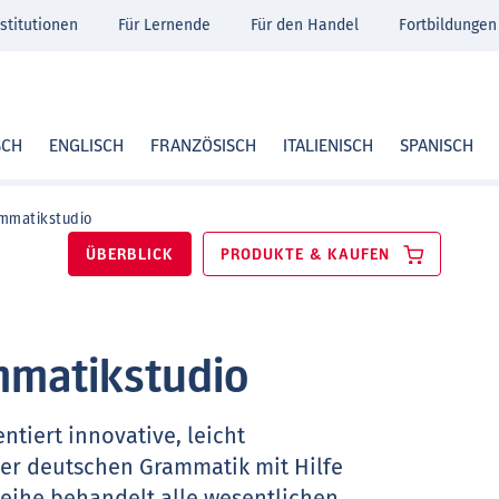
stitutionen
Für Lernende
Für den Handel
Fortbildungen
SCH
ENGLISCH
FRANZÖSISCH
ITALIENISCH
SPANISCH
ammatikstudio
ÜBERBLICK
PRODUKTE & KAUFEN
mmatikstudio
ntiert innovative, leicht
er deutschen Grammatik mit Hilfe
Reihe behandelt alle wesentlichen