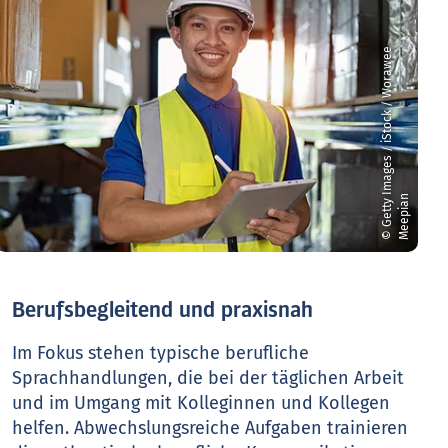
©
G
e
t
t
y
m
a
g
e
s
/
i
S
t
o
c
k
/
W
o
r
a
w
e
e
M
e
e
p
i
a
I
n
Berufsbegleitend und praxisnah
Im Fokus stehen typische berufliche
Sprachhandlungen, die bei der täglichen Arbeit
und im Umgang mit Kolleginnen und Kollegen
helfen. Abwechslungsreiche Aufgaben trainieren