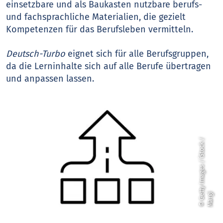
einsetzbare und als Baukasten nutzbare berufs-
und fachsprachliche Materialien, die gezielt
Kompetenzen für das Berufsleben vermitteln.
Deutsch-Turbo
eignet sich für alle Berufsgruppen,
da die Lerninhalte sich auf alle Berufe übertragen
und anpassen lassen.
©
G
t
y
I
m
a
g
e
s
/
i
S
t
o
c
k
/
M
a
r
g
e
t
i