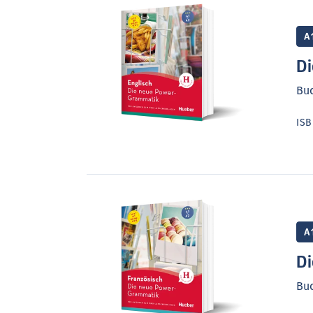
A
Di
Buc
IS
A
Di
Buc