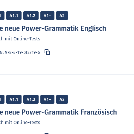
1
A1.1
A1.2
A1+
A2
e neue Power-Grammatik Englisch
h mit Online-Tests
BN:
978-3-19-512719-6
1
A1.1
A1.2
A1+
A2
e neue Power-Grammatik Französisch
h mit Online-Tests