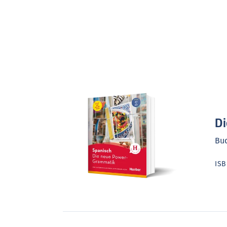
- Anhang mit Lösungsschlüssel, Glo
der wichtigsten unregelmäßigen Ve
Di
Buc
IS