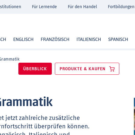
stitutionen
Für Lernende
Für den Handel
Fortbildungen
SCH
ENGLISCH
FRANZÖSISCH
ITALIENISCH
SPANISCH
Grammatik
ÜBERBLICK
PRODUKTE & KAUFEN
Grammatik
t jetzt zahlreiche zusätzliche
ernfortschritt überprüfen können.
ranzösisch, Italienisch und