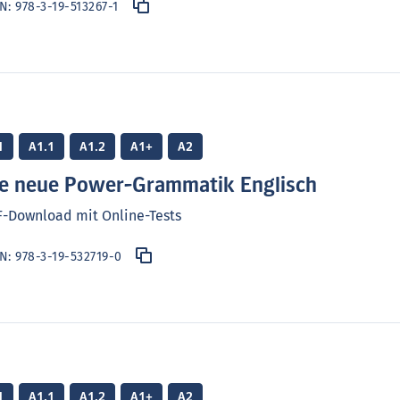
BN:
978-3-19-513267-1
1
A1.1
A1.2
A1+
A2
e neue Power-Grammatik Englisch
-Download mit Online-Tests
BN:
978-3-19-532719-0
1
A1.1
A1.2
A1+
A2