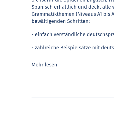
Spanisch erhältlich und deckt alle
Grammatikthemen (Niveaus A1 bis A2)
bewältigenden Schritten:
- einfach verständliche deutschspr
- zahlreiche Beispielsätze mit deu
- doppelseitiger Aufbau: links Erk
Mehr lesen
- abwechslungsreiche Übungstypen
- viele verschiedene Zwischentest
Überprüfen des Lernerfolgs
- humorvolle Cartoons