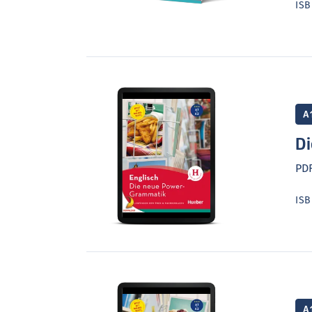
IS
A
Di
PDF
IS
A