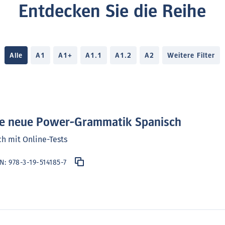
Entdecken Sie die Reihe
ssar des Übungswortschatzes, Liste
rben und Register
Alle
A1
A1+
A1.1
A1.2
A2
Weitere Filter
e neue Power-Grammatik Spanisch
h mit Online-Tests
BN:
978-3-19-514185-7