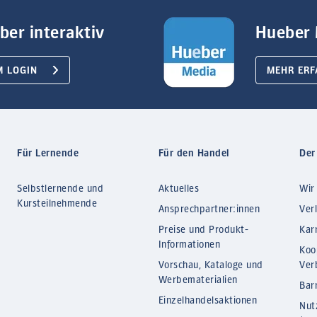
ber interaktiv
Hueber 
M LOGIN
MEHR ERF
Für Lernende
Für den Handel
Der
Selbstlernende und
Aktuelles
Wir
Kursteilnehmende
Ansprechpartner:innen
Ver
Preise und Produkt-
Kar
Informationen
Koo
Vorschau, Kataloge und
Ver
Werbematerialien
Barr
Einzelhandelsaktionen
Nut