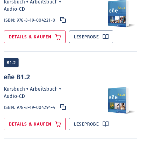
Ergänzungsmaterialien ermöglicht es, eigene
Kursbuch + Arbeitsbuch +
Schwerpunkte zu setzen und die
Unidades
an
Audio-CD
unterschiedliche Semesterlängen oder
ISBN:
978-3-19-004221-0
Lerngeschwindigkeiten anzupassen.
DETAILS & KAUFEN
LESEPROBE
B1.2
eñe B1.2
Kursbuch + Arbeitsbuch +
Audio-CD
ISBN:
978-3-19-004294-4
DETAILS & KAUFEN
LESEPROBE