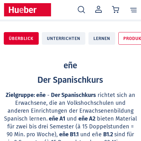
MEIN
KONTO
ÜBERBLICK
UNTERRICHTEN
LERNEN
PRODUK
eñe
Der Spanischkurs
Zielgruppe: eñe
-
Der Spanischkurs
richtet sich an
Erwachsene, die an Volkshochschulen und
anderen Einrichtungen der Erwachsenenbildung
Spanisch lernen.
eñe A1
und
eñe A2
bieten Material
für zwei bis drei Semester (à 15 Doppelstunden =
90 Min. pro Woche),
eñe B1.1
und eñe
B1.2
sind für