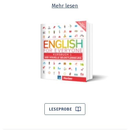
oder online abspielen. Der Kurs ist auch sehr gut
Mehr lesen
zur Vorbereitung auf die Sprachtests CEFR, IELTS,
TOEFL, TOEIC, BEC, LCCI English for Business und
BULTAS geeignet.
Mit dem zusätzlichen Übungsbuch können Sie die
Inhalte aus dem Kursbuch gleich anwenden und
vertiefen. Sie trainieren Sprechen, Schreiben, Lese-
und Hörverstehen.
LESEPROBE