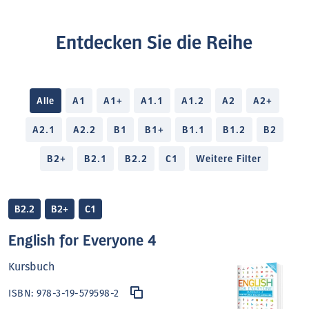
Entdecken Sie die Reihe
Alle
A1
A1+
A1.1
A1.2
A2
A2+
A2.1
A2.2
B1
B1+
B1.1
B1.2
B2
B2+
B2.1
B2.2
C1
Weitere Filter
B2.2
B2+
C1
English for Everyone 4
Kursbuch
ISBN:
978-3-19-579598-2