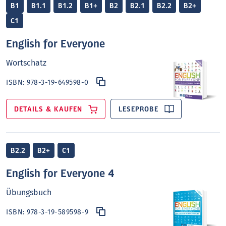
B1
B1.1
B1.2
B1+
B2
B2.1
B2.2
B2+
C1
English for Everyone
Wortschatz
ISBN:
978-3-19-649598-0
DETAILS & KAUFEN
LESEPROBE
B2.2
B2+
C1
English for Everyone 4
Übungsbuch
ISBN:
978-3-19-589598-9