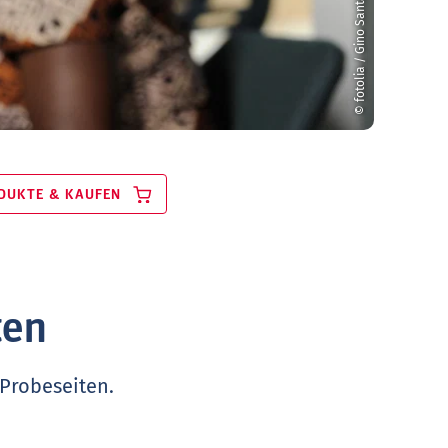
© fotolia / Gino Santa Maria
DUKTE & KAUFEN
ten
 Probeseiten.