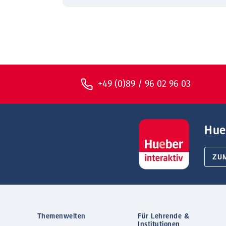
+49 (0)89 / 96 02 96 03
Hue
ZU
Themenwelten
Für Lehrende &
Institutionen