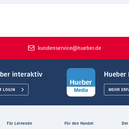
kundenservice@hueber.de
ber interaktiv
Hueber 
M LOGIN
MEHR ERF
Für Lernende
Für den Handel
Der