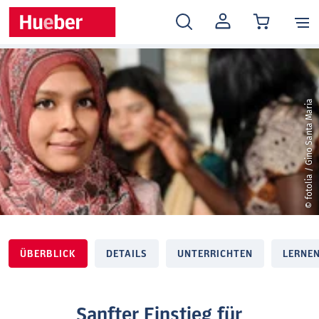
MEIN
KONTO
© fotolia / Gino Santa Maria
ÜBERBLICK
DETAILS
UNTERRICHTEN
LERNE
Sanfter Einstieg für