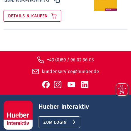
ISBN:
978-3-19-391911-3
DETAILS & KAUFEN
+49 (0)89 / 96 02 96 03
kundenservice@hueber.de
Hueber interaktiv
ZUM LOGIN