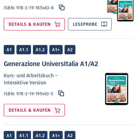
ISBN:
978-3-19-185463-8
DETAILS & KAUFEN
LESEPROBE
A1
A1.1
A1.2
A1+
A2
Generazione UniversItalia A1/A2
Kurs- und Arbeitsbuch –
Interaktive Version
ISBN:
978-3-19-195463-5
DETAILS & KAUFEN
A1
A1.1
A1.2
A1+
A2