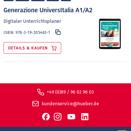
Generazione UniversItalia A1/A2
Digitaler Unterrichtsplaner
ISBN:
978-3-19-205463-1
DETAILS & KAUFEN
+49 (0)89 / 96 02 96 03
kundenservice@hueber.de