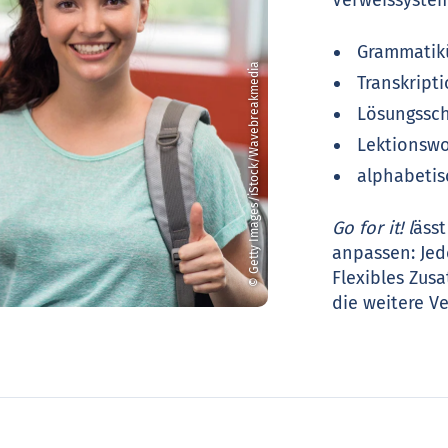
Grammatik
© Getty Images/iStock/Wavebreakmedia
Transkript
Lösungssch
Lektionswor
alphabetisc
Go for it! l
ässt
anpassen: Jede
Flexibles Zus
die weitere V