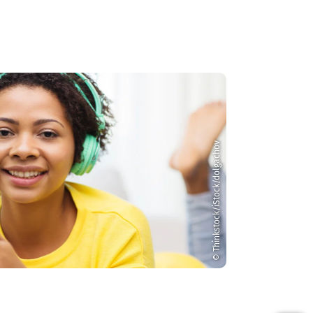
© Thinkstock/iStock/dolgachov