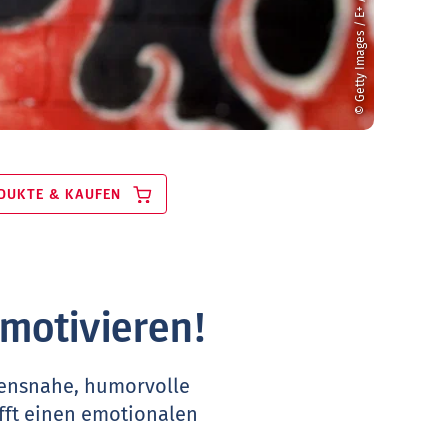
© Getty Images / E+ / James Pauls
DUKTE & KAUFEN
 motivieren!
bensnahe, humorvolle
afft einen emotionalen