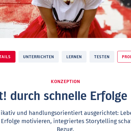
TAILS
UNTERRICHTEN
LERNEN
TESTEN
PRO
KONZEPTION
it! durch schnelle Erfolge
ikativ und handlungsorientiert ausgerichtet: Le
rfolge motivieren, integriertes Storytelling sch
Bezug.