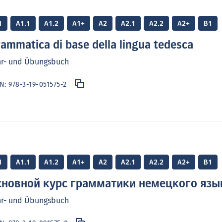
1
A1.1
A1.2
A1+
A2
A2.1
A2.2
A2+
B1
ammatica di base della lingua tedesca
hr- und Übungsbuch
BN:
978-3-19-051575-2
1
A1.1
A1.2
A1+
A2
A2.1
A2.2
A2+
B1
сновной курс грамматики немецкого язы
hr- und Übungsbuch