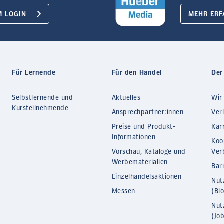
M LOGIN
MEHR ERF
Für Lernende
Für den Handel
Der
Selbstlernende und
Aktuelles
Wir
Kursteilnehmende
Ansprechpartner:innen
Ver
Preise und Produkt-
Kar
Informationen
Koo
Vorschau, Kataloge und
Ver
Werbematerialien
Barr
Einzelhandelsaktionen
Nut
Messen
(Bl
Nut
(Jo