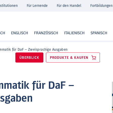
stitutionen
Für Lernende
Für den Handel
Fortbildungen
SCH
ENGLISCH
FRANZÖSISCH
ITALIENISCH
SPANISCH
mmatik für DaF – Zweisprachige Ausgaben
ÜBERBLICK
PRODUKTE & KAUFEN
matik für DaF –
usgaben