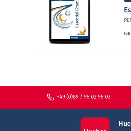
Es
PD
IS
+49 (0)89 / 96 02 96 03
Hue