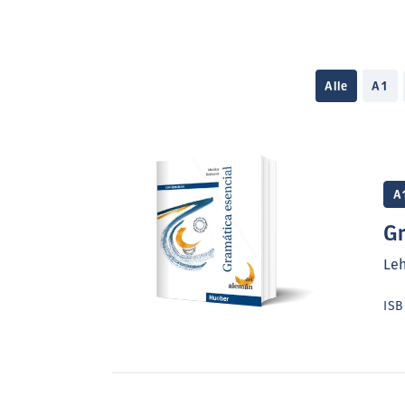
Alle
A1
A
Gr
Le
IS