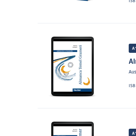
IS
A
Al
Au
IS
A