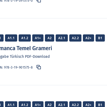
BN:
978-3-19-091575-0
1
A1.1
A1.2
A1+
A2
A2.1
A2.2
A2+
B1
manca Temel Grameri
sgabe Türkisch PDF-Download
BN:
978-3-19-901575-8
1
A1.1
A1.2
A1+
A2
A2.1
A2.2
A2+
B1