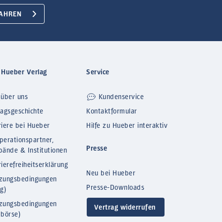
AHREN
 Hueber Verlag
Service
 über uns
Kundenservice
lagsgeschichte
Kontaktformular
riere bei Hueber
Hilfe zu Hueber interaktiv
perationspartner,
Presse
bände & Institutionen
ierefreiheitserklärung
Neu bei Hueber
zungsbedingungen
Presse-Downloads
og)
zungsbedingungen
Vertrag widerrufen
bbörse)