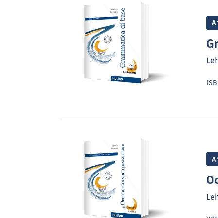
A
Gr
Le
IS
A
O
Le