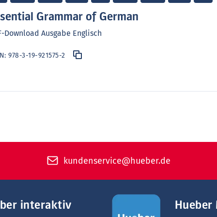
sential Grammar of German
F-Download Ausgabe Englisch
BN:
978-3-19-921575-2
kundenservice@hueber.de
ber interaktiv
Hueber 