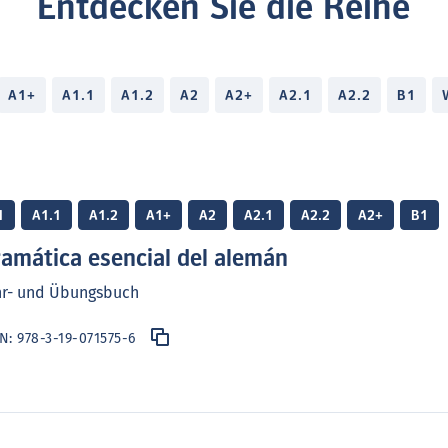
Entdecken Sie die Reihe
A1+
A1.1
A1.2
A2
A2+
A2.1
A2.2
B1
1
A1.1
A1.2
A1+
A2
A2.1
A2.2
A2+
B1
amática esencial del alemán
hr- und Übungsbuch
BN:
978-3-19-071575-6