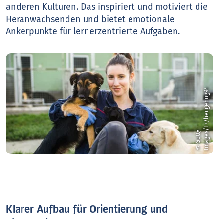
anderen Kulturen. Das inspiriert und motiviert die
Heranwachsenden und bietet emotionale
Ankerpunkte für lernerzentrierte Aufgaben.
4
©
G
e
t
t
y
I
m
a
g
e
s
/
E
+
/
h
e
d
g
e
h
o
g
9
Klarer Aufbau für Orientierung und