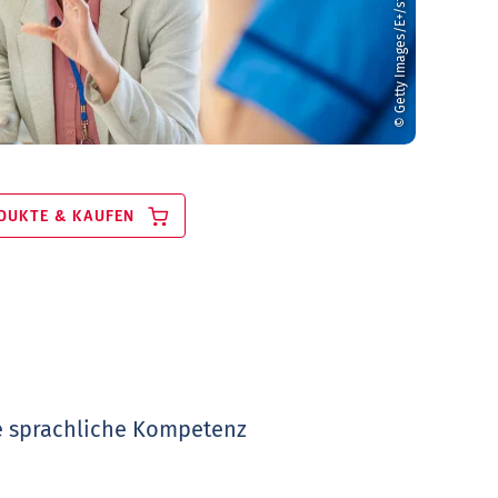
© Getty Images/E+/sturti
DUKTE & KAUFEN
de sprachliche Kompetenz