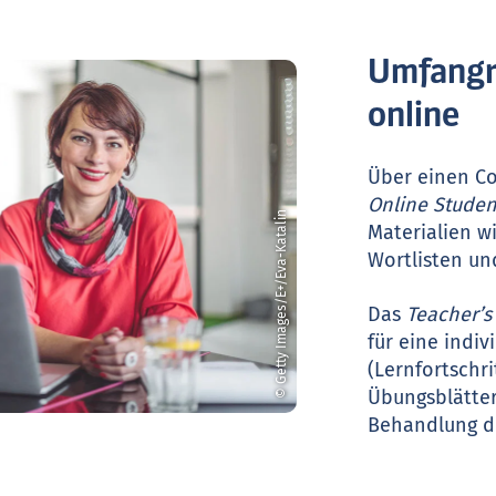
Umfangr
online
Über einen C
Online Studen
© Getty Images/E+/Eva-Katalin
Materialien w
Wortlisten un
Das
Teacher’s
für eine indiv
(Lernfortschri
Übungsblätter
Behandlung de