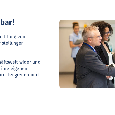
zbar!
mittlung von
nstellungen
häftswelt wider und
 ihre eigenen
urückzugreifen und