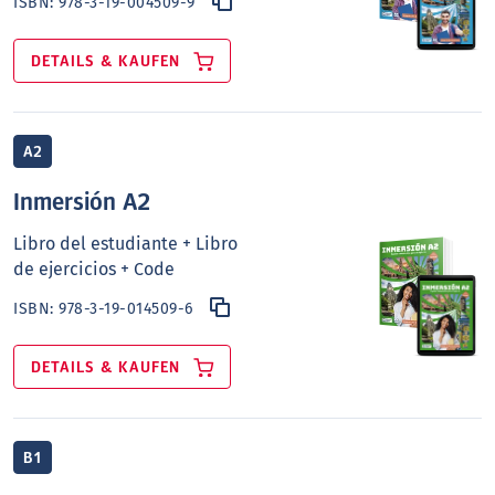
ISBN:
978-3-19-004509-9
DETAILS & KAUFEN
A2
Inmersión A2
Libro del estudiante + Libro
de ejercicios + Code
ISBN:
978-3-19-014509-6
DETAILS & KAUFEN
B1