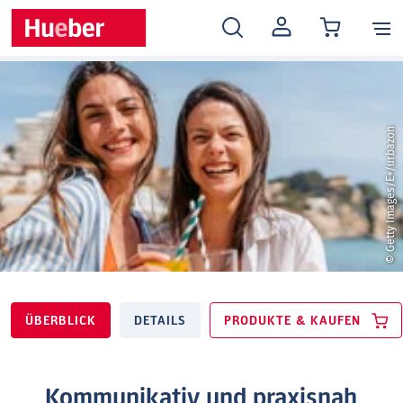
MEIN
KONTO
© Getty Images/E+/urbazon
ÜBERBLICK
DETAILS
PRODUKTE & KAUFEN
Kommunikativ und praxisnah