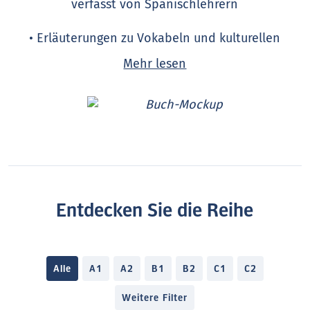
verfasst von Spanischlehrern
• Erläuterungen zu Vokabeln und kulturellen
Inhalten
Mehr lesen
• ergänzende Übungen vor, während und nach dem
Lesen sowie deren Lösungen
Entdecken Sie die Reihe
Alle
A1
A2
B1
B2
C1
C2
Weitere Filter