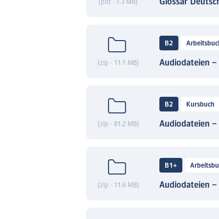
Glossar Deutsc
(pdf · 1.3 MB)
B2
Arbeitsbuc
Audiodateien –
(zip · 11.1 MB)
B2
Kursbuch
Audiodateien –
(zip · 81.2 MB)
B1+
Arbeitsb
Audiodateien –
(zip · 11.6 MB)