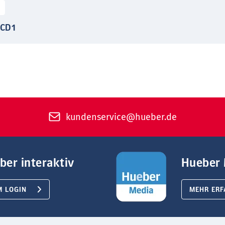
 CD1
kundenservice@hueber.de
ber interaktiv
Hueber 
M LOGIN
MEHR ERF