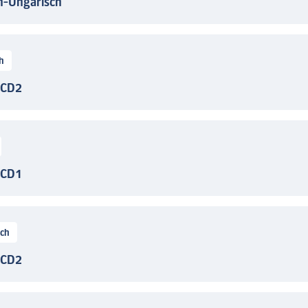
h-Ungarisch
h
 CD2
 CD1
uch
 CD2