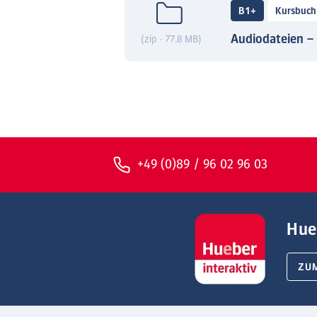
B1+
Kursbuch
Audiodateien –
(zip · 77.8 MB)
+49 (0)89 / 96 02 96 03
Hue
ZU