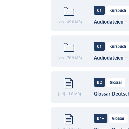
C1
Kursbuch
Audiodateien –
(zip · 49.0 MB)
C1
Kursbuch
Audiodateien –
(zip · 78.9 MB)
B2
Glossar
Glossar Deutsc
(pdf · 1.8 MB)
B1+
Glossar