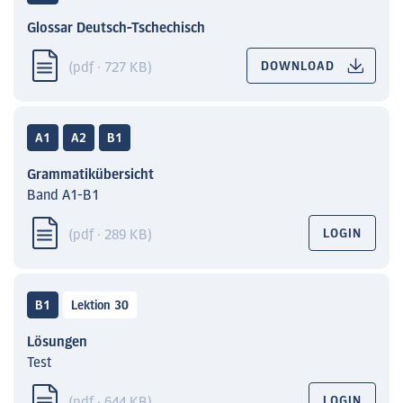
Glossar Deutsch-Tschechisch
(pdf · 727 KB)
DOWNLOAD
A1
A2
B1
Grammatikübersicht
Band A1-B1
(pdf · 289 KB)
LOGIN
B1
Lektion 30
Lösungen
Test
(pdf · 644 KB)
LOGIN