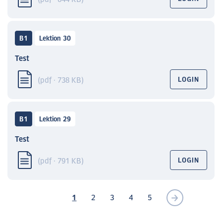
B1
Lektion 30
Test
(pdf · 738 KB)
LOGIN
B1
Lektion 29
Test
(pdf · 791 KB)
LOGIN
1
2
3
4
5