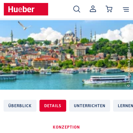
MEIN
KONTO
© Givaga - stock.adobe.com
ÜBERBLICK
DETAILS
UNTERRICHTEN
LERNE
KONZEPTION