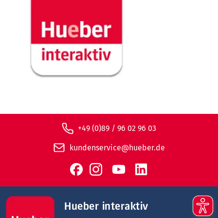
+49 (0)89 / 96 02 96 03
kundenservice@hueber.de
Hueber interaktiv