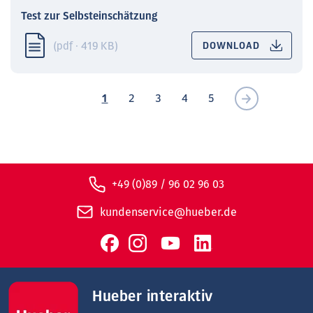
Test zur Selbsteinschätzung
(pdf · 419 KB)
DOWNLOAD
1
2
3
4
5
+49 (0)89 / 96 02 96 03
kundenservice@hueber.de
Hueber interaktiv