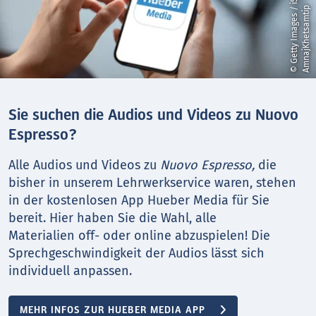
©
G
e
t
t
y
I
m
a
g
e
s
i
S
t
o
c
k
/
A
m
n
a
j
K
h
e
t
s
a
m
t
i
/
p
Sie suchen die Audios und Videos zu Nuovo
Espresso?
Alle Audios und Videos zu
Nuovo Espresso,
die
bisher in unserem Lehrwerkservice waren, stehen
in der kostenlosen App Hueber Media für Sie
bereit. Hier haben Sie die Wahl, alle
Materialien off- oder online abzuspielen! Die
Sprechgeschwindigkeit der Audios lässt sich
individuell anpassen.
MEHR INFOS ZUR HUEBER MEDIA APP