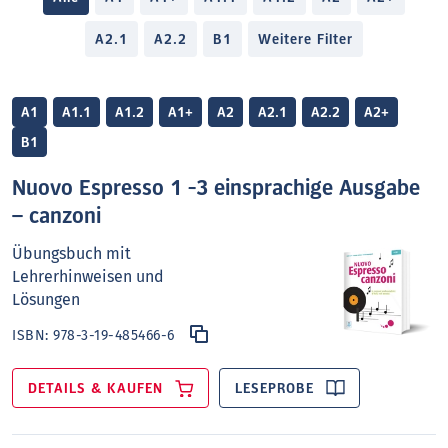
A2.1
A2.2
B1
Weitere Filter
A1
A1.1
A1.2
A1+
A2
A2.1
A2.2
A2+
B1
Nuovo Espresso 1 -3 einsprachige Ausgabe
– canzoni
Übungsbuch mit
Lehrerhinweisen und
Lösungen
ISBN:
978-3-19-485466-6
DETAILS & KAUFEN
LESEPROBE