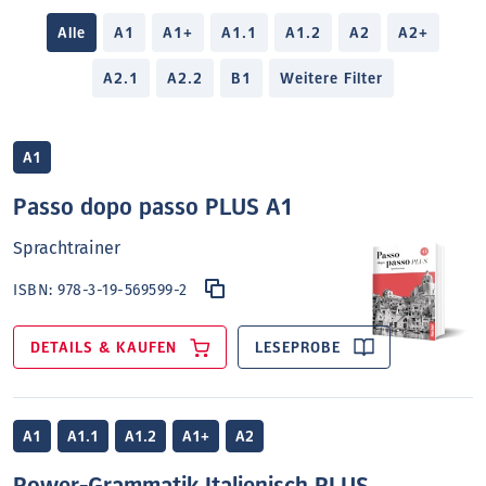
Alle
A1
A1+
A1.1
A1.2
A2
A2+
A2.1
A2.2
B1
Weitere Filter
A1
Passo dopo passo PLUS A1
Sprachtrainer
ISBN:
978-3-19-569599-2
DETAILS & KAUFEN
LESEPROBE
A1
A1.1
A1.2
A1+
A2