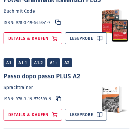
Power-Grammatik Italienisch PLUS
Buch mit Code
ISBN:
978-3-19-545341-7
DETAILS & KAUFEN
LESEPROBE
A1
A1.1
A1.2
A1+
A2
Passo dopo passo PLUS A2
Sprachtrainer
ISBN:
978-3-19-579599-9
DETAILS & KAUFEN
LESEPROBE