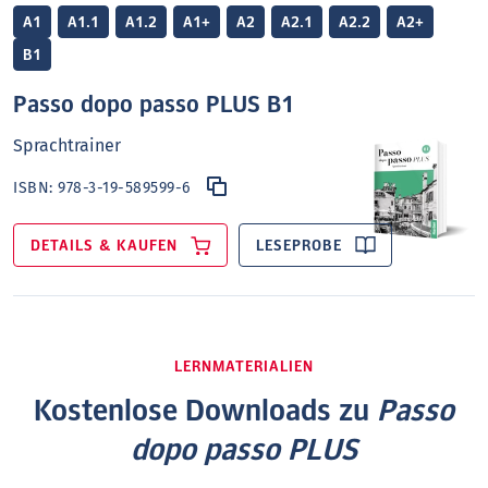
A1
A1.1
A1.2
A1+
A2
A2.1
A2.2
A2+
B1
Passo dopo passo PLUS B1
Sprachtrainer
ISBN:
978-3-19-589599-6
DETAILS & KAUFEN
LESEPROBE
LERNMATERIALIEN
Kostenlose Downloads zu
Passo
dopo passo PLUS