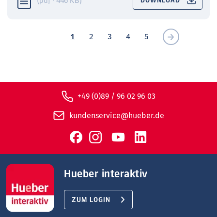
(pdf · 446 KB)
DOWNLOAD
1
2
3
4
5
+49 (0)89 / 96 02 96 03
kundenservice@hueber.de
Hueber interaktiv
ZUM LOGIN