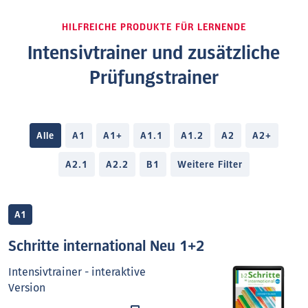
HILFREICHE PRODUKTE FÜR LERNENDE
Intensivtrainer und zusätzliche
Prüfungstrainer
Alle
A1
A1+
A1.1
A1.2
A2
A2+
A2.1
A2.2
B1
Weitere Filter
A1
Schritte international Neu 1+2
Intensivtrainer - interaktive
Version