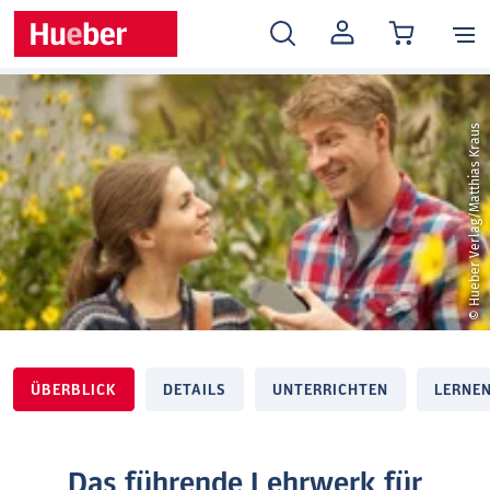
MEIN
KONTO
© Hueber Verlag/Matthias Kraus
ÜBERBLICK
DETAILS
UNTERRICHTEN
LERNE
Das führende Lehrwerk für