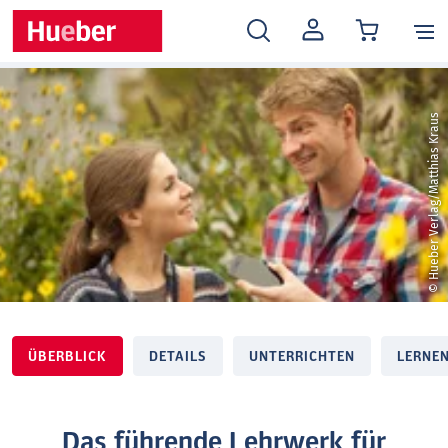
MEIN
KONTO
© Hueber Verlag/Matthias Kraus
ÜBERBLICK
DETAILS
UNTERRICHTEN
LERNE
Das führende Lehrwerk für