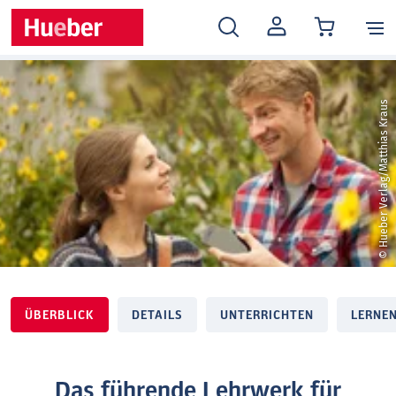
MEIN
KONTO
© Hueber Verlag/Matthias Kraus
ÜBERBLICK
DETAILS
UNTERRICHTEN
LERNE
Das führende Lehrwerk für