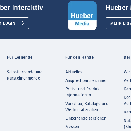
ber interaktiv
Hueber 
M LOGIN
MEHR ERF
Für Lernende
Für den Handel
Der
Selbstlernende und
Aktuelles
Wir
Kursteilnehmende
Ansprechpartner:innen
Ver
Preise und Produkt-
Kar
Informationen
Koo
Vorschau, Kataloge und
Ver
Werbematerialien
Barr
Einzelhandelsaktionen
Nut
Messen
(Bl