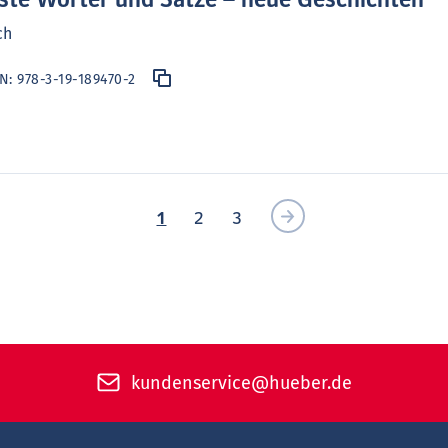
ste Wörter und Sätze – neue Geschichten
ch
BN:
978-3-19-189470-2
1
2
3
kundenservice@hueber.de