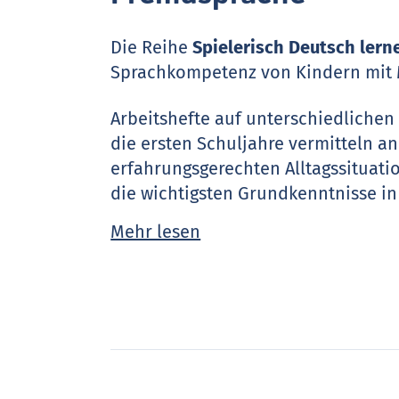
Die Reihe
Spielerisch Deutsch lern
Sprachkompetenz von Kindern mit M
Arbeitshefte auf unterschiedlichen
die ersten Schuljahre vermitteln 
erfahrungsgerechten Alltagssituati
die wichtigsten Grundkenntnisse i
helfen so die sprachlichen Defizite
Mehr lesen
Die liebevoll illustrierten Materia
Üben mit den Eltern zu Hause als a
geeignet.