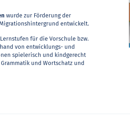
en
wurde zur Förderung der
igrationshintergrund entwickelt.
 Lernstufen für die Vorschule bzw.
anhand von entwicklungs- und
onen spielerisch und kindgerecht
n Grammatik und Wortschatz und
 der Kinder auszugleichen.
lien sind sowohl zum Lernen und
uch für den Unterricht bestens