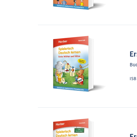
Er
Bu
IS