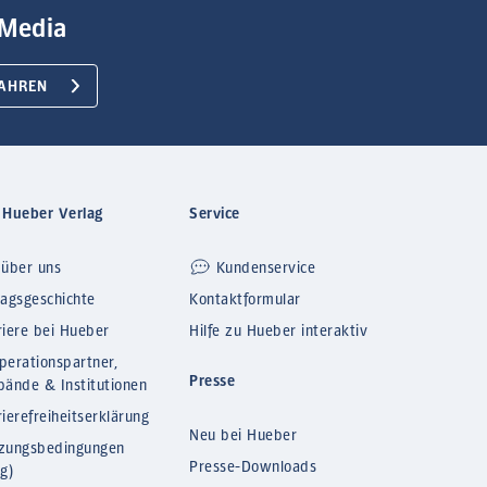
Media
AHREN
 Hueber Verlag
Service
 über uns
Kundenservice
lagsgeschichte
Kontaktformular
riere bei Hueber
Hilfe zu Hueber interaktiv
perationspartner,
Presse
bände & Institutionen
ierefreiheitserklärung
Neu bei Hueber
zungsbedingungen
Presse-Downloads
og)