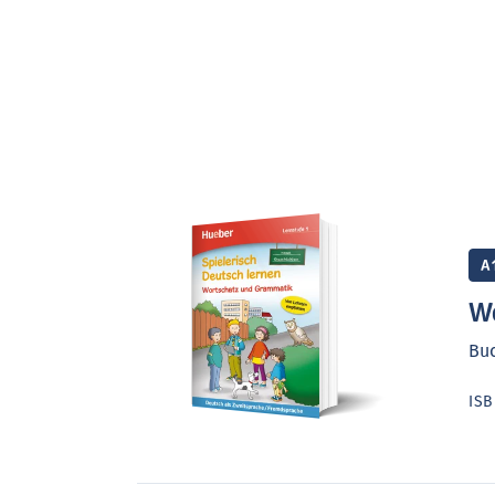
A
Wo
Bu
IS