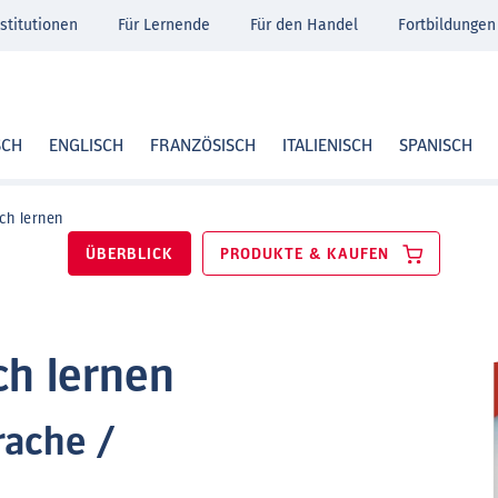
stitutionen
Für Lernende
Für den Handel
Fortbildungen
SCH
ENGLISCH
FRANZÖSISCH
ITALIENISCH
SPANISCH
ch lernen
ÜBERBLICK
PRODUKTE & KAUFEN
ch lernen
rache /