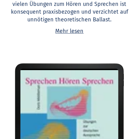
vielen Übungen zum Hören und Sprechen ist
konsequent praxisbezogen und verzichtet auf
unnötigen theoretischen Ballast.
Sie kann lehrbuchbegleitend oder kurstragend
Mehr lesen
eingesetzt werden und ist für den Selbstunterricht
geeignet.
Sprechen Hören Sprechen
richtet sich
auch an Muttersprachler, die beruflich die
Standardaussprache brauchen, und ist in der
Sprecherziehung und Sprachtherapie einsetzbar.
Vom einzelnen Laut bis zur Sprachmelodie in
ganzen Sätzen und Texten werden alle Bereiche
abgedeckt, bei punktuellen Schwierigkeiten hilft
die gezielte Anleitung zur Fehlerkorrektur.