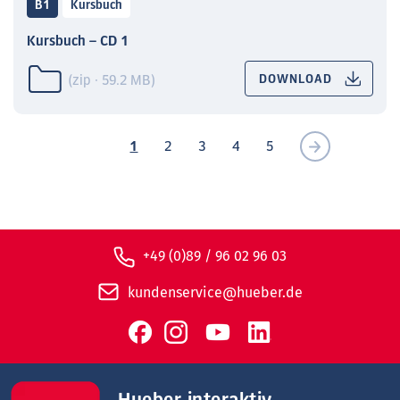
B1
Kursbuch
Kursbuch – CD 1
(zip · 59.2 MB)
DOWNLOAD
1
2
3
4
5
+49 (0)89 / 96 02 96 03
kundenservice@hueber.de
Hueber interaktiv