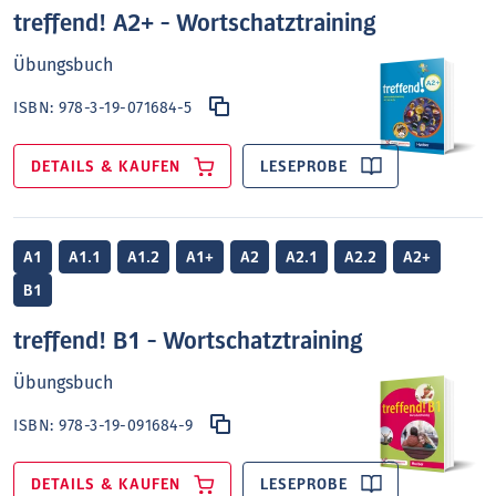
treffend! A2+ - Wortschatztraining
Übungsbuch
ISBN:
978-3-19-071684-5
DETAILS & KAUFEN
LESEPROBE
A1
A1.1
A1.2
A1+
A2
A2.1
A2.2
A2+
B1
treffend! B1 - Wortschatztraining
Übungsbuch
ISBN:
978-3-19-091684-9
DETAILS & KAUFEN
LESEPROBE