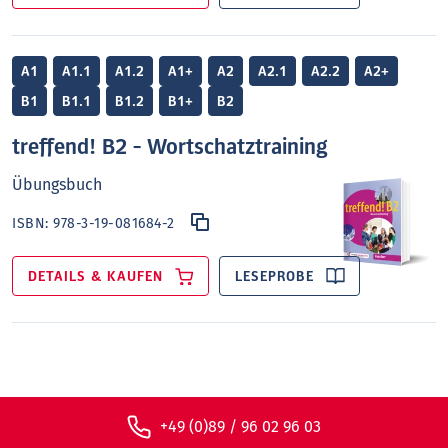
A1
A1.1
A1.2
A1+
A2
A2.1
A2.2
A2+
B1
B1.1
B1.2
B1+
B2
treffend! B2 - Wortschatztraining
Übungsbuch
ISBN:
978-3-19-081684-2
DETAILS & KAUFEN
LESEPROBE
+49 (0)89 / 96 02 96 03