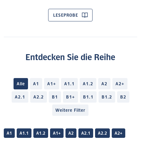
LESEPROBE
Entdecken Sie die Reihe
Alle
A1
A1+
A1.1
A1.2
A2
A2+
A2.1
A2.2
B1
B1+
B1.1
B1.2
B2
Weitere Filter
A1
A1.1
A1.2
A1+
A2
A2.1
A2.2
A2+